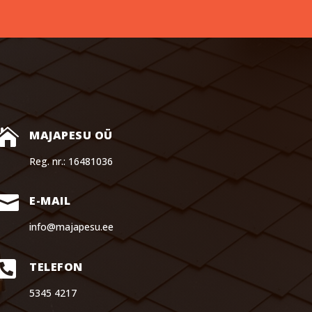

MAJAPESU OÜ
Reg. nr.: 16481036

E-MAIL
info@majapesu.ee

TELEFON
5345 4217